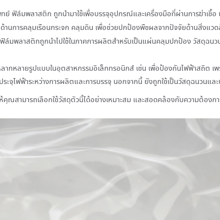
์ ฟิล์มพลาสติก ถูกนำมาใช้เพื่อบรรจุอุปกรณ์และเครื่องมือที่ผ่านการฆ่าเชื้อ 
้านการคลุมเรือนกระจก คลุมดิน เพื่อช่วยปกป้องพืชผลจากปัจจัยด้านสิ่งแวด
ฟิล์มพลาสติกถูกนำไปใช้ในภาคการผลิตสำหรับเป็นแผ่นคลุมปกป้อง วัสดุฉนว
ลากหลายรูปแบบในอุตสาหกรรมอิเล็กทรอนิกส์ เช่น เพื่อป้องกันไฟฟ้าสถิต เพ
ะจุไฟฟ้าระหว่างการผลิตและการบรรจุ นอกจากนี้ ยังถูกใช้เป็นวัสดุฉนวนและป
ห้คุณสามารถเลือกใช้วัสดุตัวนี้ได้อย่างเหมาะสม และสอดคล้องกับความต้อง