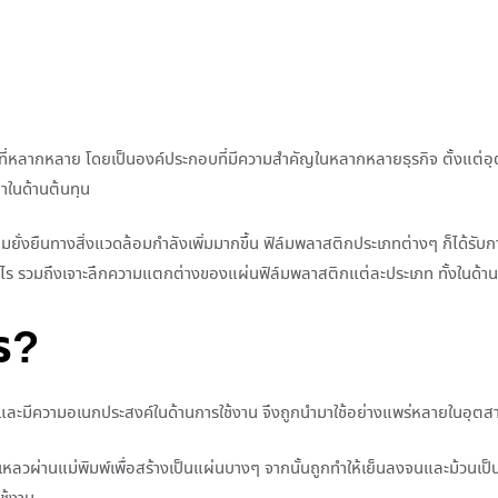
ช้งานที่หลากหลาย โดยเป็นองค์ประกอบที่มีความสำคัญในหลากหลายธุรกิจ ตั้งแต
าในด้านต้นทุน
ความยั่งยืนทางสิ่งแวดล้อมกำลังเพิ่มมากขึ้น ฟิล์มพลาสติกประเภทต่างๆ ก็ได้ร
อะไร รวมถึงเจาะลึกความแตกต่างของแผ่นฟิล์มพลาสติกแต่ละประเภท ทั้งในด้า
ร?
าร และมีความอเนกประสงค์ในด้านการใช้งาน จึงถูกนำมาใช้อย่างแพร่หลายในอุต
ผ่านแม่พิมพ์เพื่อสร้างเป็นแผ่นบางๆ จากนั้นถูกทำให้เย็นลงจนและม้วนเป็นแ