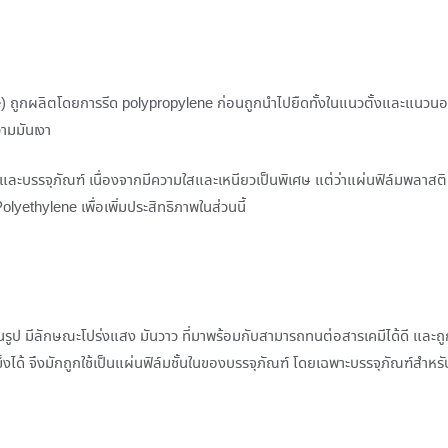
) ถูกผลิตโดยการรีด polypropylene ก่อนถูกนำไปยืดทั้งในแนวตั้งและแนวนอ
วามมันเงา
ะบรรจุภัณฑ์ เนื่องจากมีความใสและเหนียวเป็นพิเศษ แต่ว่าแผ่นฟิล์มพลาสติ
olyethylene เพื่อเพิ่มประสิทธิภาพในส่วนนี้
รูป มีลักษณะโปร่งแสง มันวาว ที่มาพร้อมกับสามารถทนต่อสารเคมีได้ดี และถู
ด้ จึงมักถูกใช้เป็นแผ่นฟิล์มชั้นในของบรรจุภัณฑ์ โดยเฉพาะบรรจุภัณฑ์สำหรั