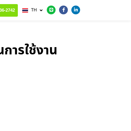
CN
36-2742
TH
JP
นการใช้งาน