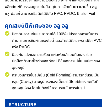
นิยมนำมาบรรจุยาที่มีความไวต่อแสง อากาศ และความชื้น ทำให้
อลู
ผลิตภัณฑ์ที่บรรจุอยู่ภายในมีอายุในการจัดเก็บยาวนานขึ้น
อลู
ฟอยล์
สามารถซีลติดได้ดีกับ PVC, PVDC,
Blister Foil
คุณสมบัติพิเศษของ อลู อลู
ป้องกันความชื้นและอากาศได้ 100% มีประสิทธิภาพในการ
ต้านทานการซึมผ่านของไอน้ำและก๊าซได้ดีกว่าพลาสติก PVC
หรือ PVDC
ป้องกันแสงและความร้อน แผ่นฟอยล์แบบทึบแสงช่วย
ปกป้องตัวยาที่ไวต่อแสง รังสี UV และการเปลี่ยนแปลงของ
อุณหภูมิ
กระบวนการขึ้นรูปเย็น (Cold Forming) สามารถขึ้นรูปเป็น
หลุม (Cavity) ตามรูปทรงของเม็ดยาได้โดยใช้แรงกดทับที่
อุณหภูมิห้อง โดยไม่ต้องใช้ความร้อนในการขึ้นรูป
STRUCTURE