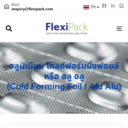
CN
Mail:
TH
JP
enquiry@flexipack.com
TO
NA
อลูมิเนียม โคลด์ฟอร์มมิ่งฟอยล์
หรือ อลู อลู
(Cold Forming Foil / Alu Alu)