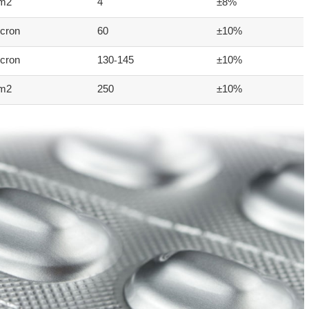
/m2
4
±8%
cron
60
±10%
cron
130-145
±10%
/m2
250
±10%