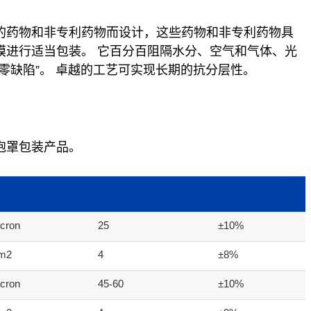
的药物和非专利药物而设计，这些药物和非专利药物具
膜进行适当包装。 它百分百阻隔水分、空气和气体、光
零缺陷”。 卓越的工艺可实现长期的抗分层性。
泡罩包装产品。
cron
25
±10%
/m2
4
±8%
cron
45-60
±10%