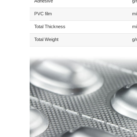
Adhesive
g
PVC film
mi
Total Thickness
mi
Total Weight
g