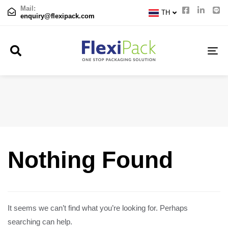
CN
Mail:
TH
JP
enquiry@flexipack.com
TO
NA
Nothing Found
It seems we can’t find what you’re looking for. Perhaps
searching can help.