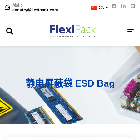
TH
Mail:
CN
JP
enquiry@flexipack.com
TO
NA
静电屏蔽袋 ESD Bag