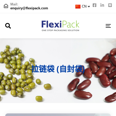
TH
Mail:
CN
JP
enquiry@flexipack.com
TO
NA
拉链袋 (自封袋)