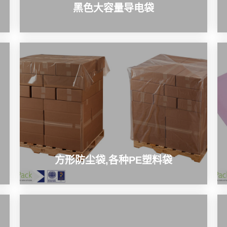
黑色大容量导电袋
方形防尘袋,各种PE塑料袋