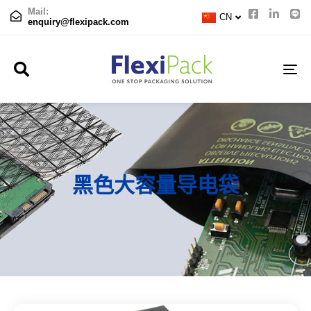
TH
Mail:
CN
JP
enquiry@flexipack.com
TO
NA
黑色大容量导电袋