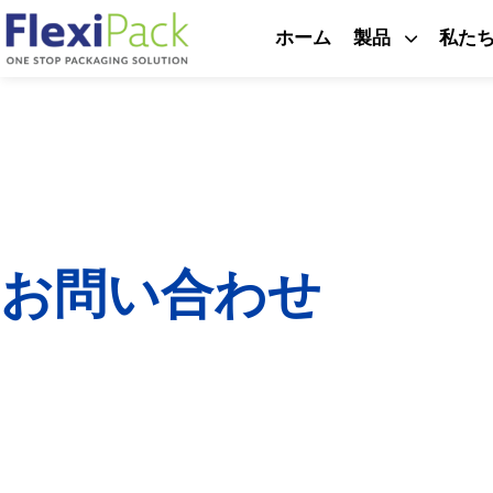
ホーム
製品
私た
お
問
い
合
わ
せ