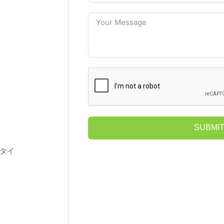
SUBMI
0, タイ
Alternative: