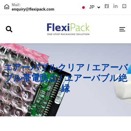
TH
Mail:
JP
CN
enquiry@flexipack.com
TO
NA
エアーバブルクリア / エアーバ
ブル帯電防止 / エアーバブル絶
縁