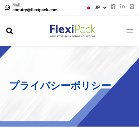
TH
Mail:
JP
CN
enquiry@flexipack.com
TO
NA
プ
ラ
イ
バ
シ
ー
ポ
リ
シ
ー