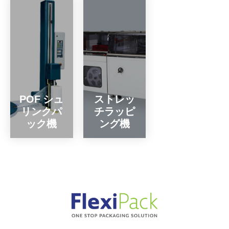
POF シュ
ストレッ
リンクパ
チラッピ
ック機
ング機