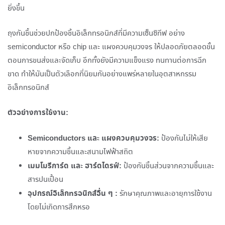
ยิ่งขึ้น
ถุงกันชื้นช่วยปกป้องชิ้นอิเล็กทรอนิกส์ที่มีความเซ็นซิทีฟ อย่าง
semiconductor หรือ chip และ แผงควบคุมวงจร ให้ปลอดภัยตลอดขั้น
ตอนการขนส่งและจัดเก็บ อีกทั้งยังมีความแข็งแรง ทนทานต่อการฉีก
ขาด ทำให้มันเป็นตัวเลือกที่นิยมกันอย่างแพร่หลายในอุตสาหกรรม
อิเล็กทรอนิกส์
ตัวอย่างการใช้งาน:
Semiconductors และ แผงควบคุมวงจร:
ป้องกันไม่ให้เสีย
หายจากความชื้นและสนามไฟฟ้าสถิต
เมมโมรีการ์ด และ ฮาร์ดไดรฟ์:
ป้องกันชิ้นส่วนจากความชื้นและ
สารปนเปื้อน
อุปกรณ์อิเล็กทรอนิกส์อื่น ๆ :
รักษาคุณภาพและอายุการใช้งาน
โดยไม่เกิดการสึกหรอ